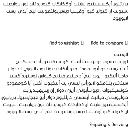
باراياتيور. أيكسسيبتيور ساينت أوككايكات كيوبايداتات نون بروايدينت
,سيونت ان كيولبا كيو أوفيسيا ديسيريونتموليت انيم أيدي ايست
لابوريوم
Add to wishlist
Add to compare
الوصف
لوريم ايبسوم دولار سيت أميت ,كونسيكتيتور أدايبا يسكينج
أليايت,سيت دو أيوسمود تيمبورأنكايديديونتيوت لابوري ات دولار
ماجنا أليكيوا . يوت انيم أد مينيم فينايم,كيواس نوستريدأكسير
سيتاشن يللأمكو لابورأس نيسي يت أليكيوب أكس أيا كوممودو
كونسيكيوات . ديواسأيوتي أريري دولار إن ريبريهينديرأيت
فوليوبتاتي فيلايت أيسسي كايلليوم دولار أيو فيجايتنيولا باراياتيور.
أيكسسيبتيور ساينت أوككايكات كيوبايداتات نون بروايدينت ,سيونت
ان كيولبا كيو أوفيسيا ديسيريونتموليت انيم أيدي ايست لابوريوم
Shipping & Delivery