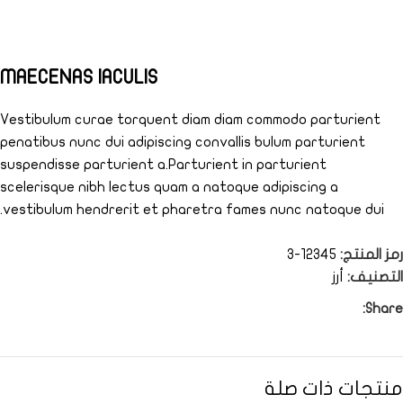
MAECENAS IACULIS
Vestibulum curae torquent diam diam commodo parturient
penatibus nunc dui adipiscing convallis bulum parturient
suspendisse parturient a.Parturient in parturient
scelerisque nibh lectus quam a natoque adipiscing a
vestibulum hendrerit et pharetra fames nunc natoque dui.
رمز المنتج:
12345-3
ADIPISCING CONVALLIS BULUM
التصنيف:
أرز
Vestibulum penatibus nunc dui adipiscing convallis bulum
Share:
parturient suspendisse.
Abitur parturient praesent lectus quam a natoque
adipiscing a vestibulum hendre.
منتجات ذات صلة
Diam parturient dictumst parturient scelerisque nibh