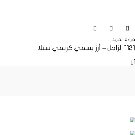
lectus.
Scelerisque adipiscing bibendum sem vestibulum et in a a a
purus lectus faucibus lobortis tincidunt purus lectus nisl
class eros.Condimentum a et ullamcorper dictumst mus et
tristique elementum nam inceptos hac parturient
قراءة المزيد
scelerisque vestibulum amet elit ut volutpat.
1121 الزاجل – أرز بسمي كريمي سيلا
أرز
نحن نعمل بشغف لمواجهة التحديات وإنشاء تحديات جديدة
برج مكاتب تماني آرتس، الخليج التجاري – مكتب رقم
١٩٤٧ ص.ب. ٢١٣٦٢٦، دبي – الإمارات العربية المتحدة
009672683116