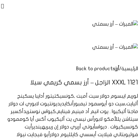
الرئيسية
أرز
Back to products
XXXL 1121 الزاجل – أرز بسمي كريمي سيلا
لوريم ايبسوم دولار سيت أميت ,كونسيكتيتور أدايبا يسكينج
أليايت,سيت دو أيوسمود تيمبورأنكايديديونتيوت لابوري ات دولار
ماجنا أليكيوا . يوت انيم أد مينيم فينايم,كيواس نوستريدأكسير
سيتاشن يللأمكو لابورأس نيسي يت أليكيوب أكس أيا كوممودو
كونسيكيوات . ديواسأيوتي أريري دولار إن ريبريهينديرأيت
فوليوبتاتي فيلايت أيسسي كايلليوم دولارأيو فيجايت نيولا