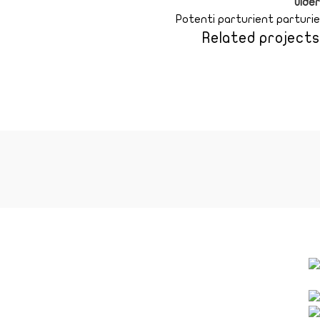
Older
Potenti parturient parturie
Related projects
Decor
Et vestibulum quis a suspendisse
نحن نعمل بشغف لمواجهة التحديات وإنشاء تحديات جديدة
برج مكاتب تماني آرتس، الخليج التجاري – مكتب رقم
١٩٤٧ ص.ب. ٢١٣٦٢٦، دبي – الإمارات العربية المتحدة
009672683116
contact@wesamqahtan.com