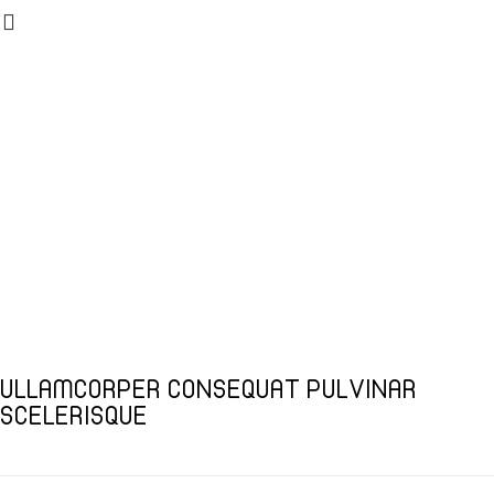
Rhoncus quisque
sollicitudin
Home
Rhoncus quisque sollicitudin
Rhoncus quisque
sollicitudin
ULLAMCORPER CONSEQUAT PULVINAR
SCELERISQUE